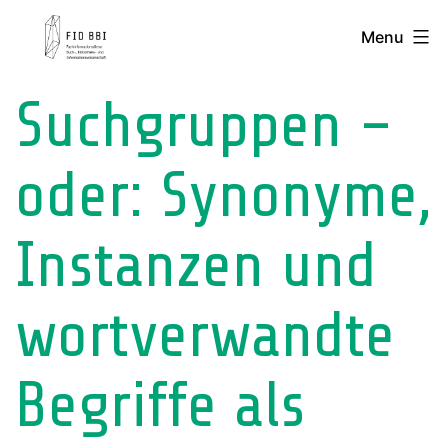
Skip
FID
Menu
to
BBI
content
-
Suchgruppen –
Fachinformationsdienst
Buch-,
oder: Synonyme,
Bibliotheks-
und
Instanzen und
Informationswissenschaft
wortverwandte
Begriffe als