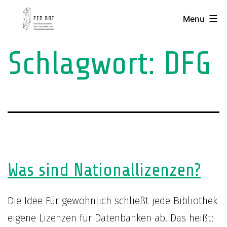
Skip
FID
Menu
to
BBI
content
-
Schlagwort:
DFG
Fachinformationsdienst
Buch-,
Bibliotheks-
und
Informationswissenschaft
Was sind Nationallizenzen?
Die Idee Für gewöhnlich schließt jede Bibliothek
eigene Lizenzen für Datenbanken ab. Das heißt: