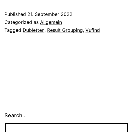
eine
Ergebnisliste
Published
21. September 2022
ohne
Categorized as
Allgemein
Dubletten:
Tagged
Dubletten
,
Result Grouping
,
Vufind
Das
Result
Grouping
des
FID
BBI
ist
live!
Search…