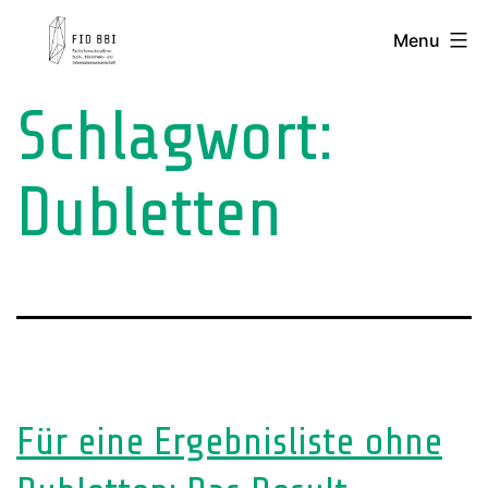
Skip
FID
Menu
to
BBI
content
-
Schlagwort:
Fachinformationsdienst
Buch-,
Dubletten
Bibliotheks-
und
Informationswissenschaft
Für eine Ergebnisliste ohne