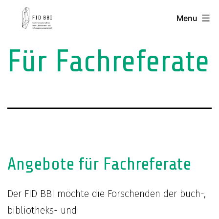
Skip
FID
Menu
to
BBI
content
-
Für Fachreferate
Fachinformationsdienst
Buch-,
Bibliotheks-
und
Informationswissenschaft
Angebote für Fachreferate
Der FID BBI möchte die Forschenden der buch-,
bibliotheks- und