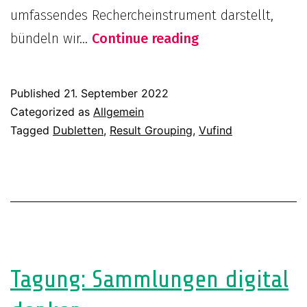
umfassendes Rechercheinstrument darstellt,
Für
bündeln wir…
Continue reading
eine
Ergebnisliste
Published
21. September 2022
ohne
Categorized as
Allgemein
Dubletten:
Tagged
Dubletten
,
Result Grouping
,
Vufind
Das
Result
Grouping
des
FID
BBI
Tagung: Sammlungen digital
ist