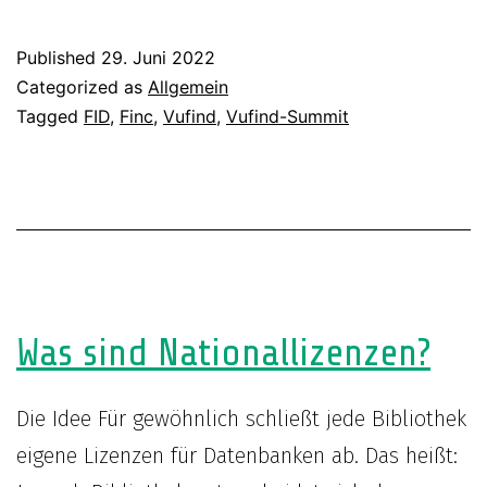
FID
BBI
Published
29. Juni 2022
auf
Categorized as
Allgemein
dem
Tagged
FID
,
Finc
,
Vufind
,
Vufind-Summit
VuFind-
Summit
am
7.
September
2022
Was sind Nationallizenzen?
Die Idee Für gewöhnlich schließt jede Bibliothek
eigene Lizenzen für Datenbanken ab. Das heißt: