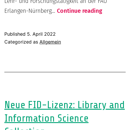
Lehr- und Forschungstätigkeit an der FAU
Verabschi
Erlangen-Nürnberg…
Continue reading
von
Ursula
Published
5. April 2022
Rautenbe
Categorized as
Allgemein
und
Ulrich
Johannes
Schneider
Neue FID-Lizenz: Library and
Information Science