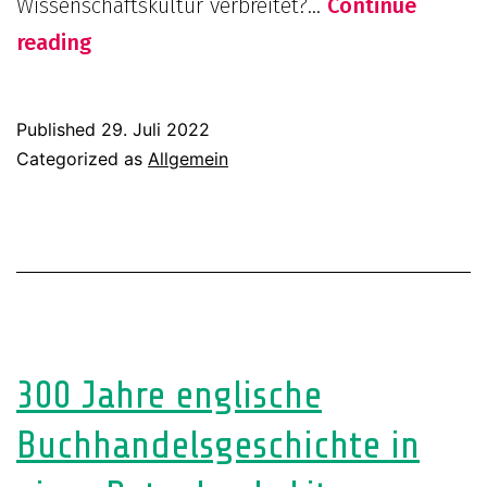
Wissenschaftskultur verbreitet?…
Continue
Ankündigung
reading
des
Workshops
Published
29. Juli 2022
„Nur
Categorized as
Allgemein
ein
Forschungsthema?
Open
Access
in
der
300 Jahre englische
Buch-,
Buchhandelsgeschichte in
Bibliotheks-
und