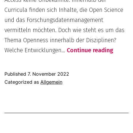
und
Curricula finden sich Inhalte, die Open Science
Informationswi
und das Forschungsdatenmanagement
vermitteln möchten. Doch wie steht es um das
Thema Openness innerhalb der Disziplinen?
Nur
Welche Entwicklungen…
Continue reading
ein
Forsch
Published
7. November 2022
Open
Categorized as
Allgemein
Access
in
der
Buch-,
Bibliot