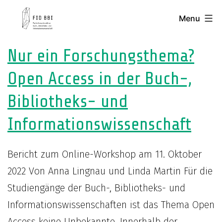
FID
Skip
Menu
to
BBI
content
Nur ein Forschungsthema?
Open Access in der Buch-,
-
Bibliotheks- und
Fachinformation
Informationswissenschaft
Buch-,
Bericht zum Online-Workshop am 11. Oktober
2022 Von Anna Lingnau und Linda Martin Für die
Bibliotheks-
Studiengänge der Buch-, Bibliotheks- und
Informationswissenschaften ist das Thema Open
Access keine Unbekannte. Innerhalb der