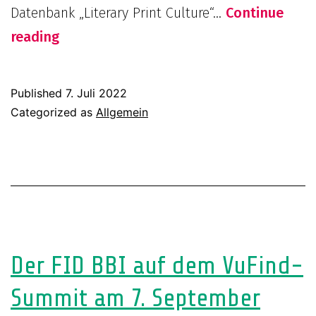
Datenbank „Literary Print Culture“…
Continue
300
reading
Jahre
englische
Published
7. Juli 2022
Buchhandelsgeschichte
Categorized as
Allgemein
in
einer
Datenbank:
Literary
Print
Culture
Der FID BBI auf dem VuFind-
(Neue
Summit am 7. September
Nationallizenz)