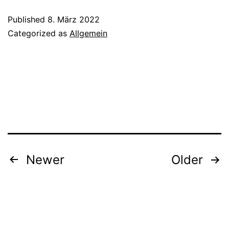
Lizenz:
Published
8. März 2022
Library
Categorized as
Allgemein
and
Information
Science
Collection
Beitrags-
Newer
Older
Navigation